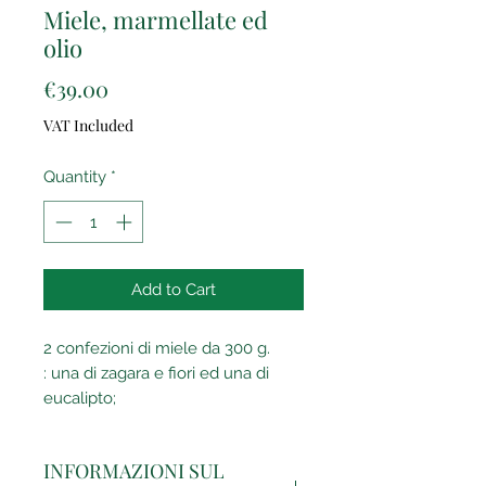
Miele, marmellate ed
olio
Price
€39.00
VAT Included
Quantity
*
Add to Cart
2 confezioni di miele da 300 g.
: una di zagara e fiori ed una di
eucalipto;
3 confezioni di marmellata da 230
g. min. ciascuna: 1 di arance, 1 di
INFORMAZIONI SUL
bergamotto ed una di cedro; le